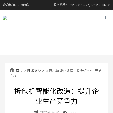
欢迎访问开云网网站！
服务热线：022-86875277,022-26913788

首页
>
技术文章
> 拆包机智能化改造：提升企业生产竞
争力
拆包机智能化改造：提升企
业生产竞争力


2025-07-02
[608]