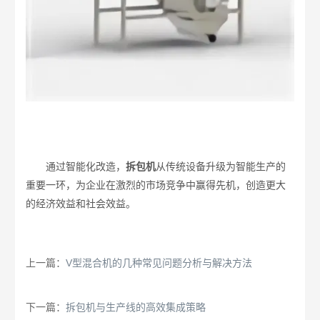
通过智能化改造，
拆包机
从传统设备升级为智能生产的
重要一环，为企业在激烈的市场竞争中赢得先机，创造更大
的经济效益和社会效益。
上一篇：
V型混合机的几种常见问题分析与解决方法
下一篇：
拆包机与生产线的高效集成策略