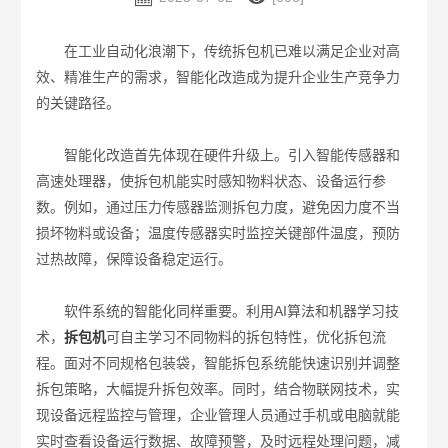
在工业自动化浪潮下，传统拆包机已难以满足企业对高
效、精准生产的需求，智能化改造成为提升企业生产竞争力
的关键路径。​
智能化改造首先体现在硬件升级上。引入智能传感器和
高速处理器，使拆包机能实时感知物料状态、设备运行参
数。例如，通过压力传感器监测拆包力度，避免因力度不当
损坏物料或设备；温度传感器实时监控关键部件温度，预防
过热故障，保障设备稳定运行。​
软件系统的智能化同样重要。利用AI算法和机器学习技
术，
拆包机
可自主学习不同物料的拆包特性，优化拆包流
程。面对不同规格包装袋，智能拆包系统能快速识别并调整
拆包策略，大幅提升拆包效率。同时，结合物联网技术，实
现设备远程监控与管理，企业管理人员通过手机或电脑就能
实时查看设备运行数据、故障预警，及时远程处理问题，减