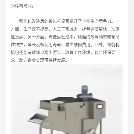
少停机时间。​
智能化改造后的拆包机显著提升了企业生产竞争力。一
方面，生产效率提高，人工干预减少，拆包速度更快、准确
性更高；另一方面，降低运营成本，精准的故障预警和预防
性维护，延长设备使用寿命，减少维修费用。此外，智能化
拆包还能有效减少粉尘污染，改善工作环境，符合环保要
求，助力企业实现可持续发展。​